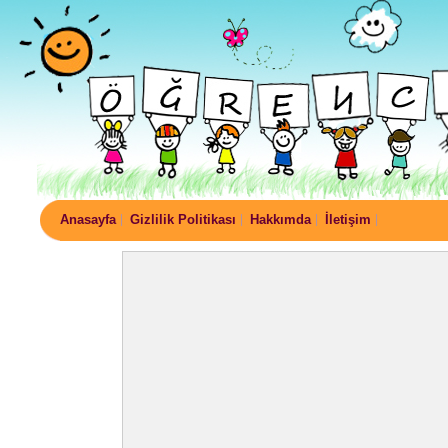
Anasayfa
Gizlilik Politikası
Hakkımda
İletişim