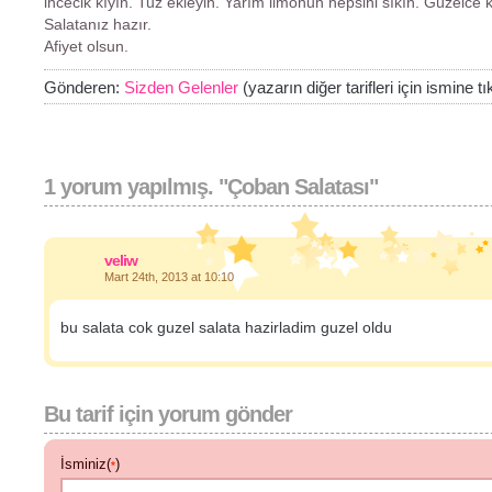
incecik kıyın. Tuz ekleyin. Yarım limonun hepsini sıkın. Güzelce ka
Salatanız hazır.
Afiyet olsun.
Gönderen:
Sizden Gelenler
(yazarın diğer tarifleri için ismine tı
1 yorum yapılmış. "Çoban Salatası"
veliw
Mart 24th, 2013 at 10:10
bu salata cok guzel salata hazirladim guzel oldu
Bu tarif için yorum gönder
İsminiz(
)
*