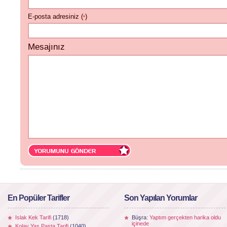
E-posta adresiniz (
)
*
Mesajınız
En Popüler Tarifler
Son Yapılan Yorumlar
Islak Kek Tarifi
(1718)
Büşra:
Yaptım gerçekten harika oldu
içinede
Kolay Yaş Pasta Tarifi
(1040)