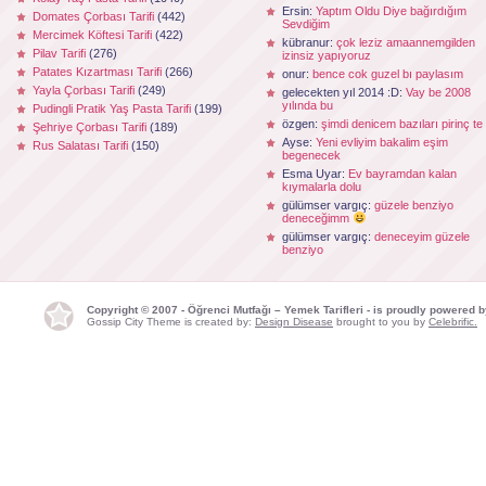
Ersin:
Yaptım Oldu Diye bağırdığım
Domates Çorbası Tarifi
(442)
Sevdiğim
Mercimek Köftesi Tarifi
(422)
kübranur:
çok leziz amaannemgilden
Pilav Tarifi
(276)
izinsiz yapıyoruz
Patates Kızartması Tarifi
(266)
onur:
bence cok guzel bı paylasım
Yayla Çorbası Tarifi
(249)
gelecekten yıl 2014 :D:
Vay be 2008
yılında bu
Pudingli Pratik Yaş Pasta Tarifi
(199)
özgen:
şimdi denicem bazıları pirinç te
Şehriye Çorbası Tarifi
(189)
Ayse:
Yeni evliyim bakalim eşim
Rus Salatası Tarifi
(150)
begenecek
Esma Uyar:
Ev bayramdan kalan
kıymalarla dolu
gülümser vargıç:
güzele benziyo
deneceğimm
gülümser vargıç:
deneceyim güzele
benziyo
Copyright © 2007 - Öğrenci Mutfağı – Yemek Tarifleri - is proudly powered 
Gossip City Theme is created by:
Design Disease
brought to you by
Celebrific.