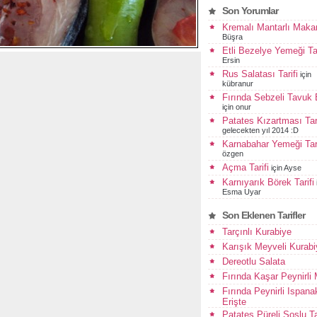
Son Yorumlar
Kremalı Mantarlı Maka
Büşra
Etli Bezelye Yemeği Tar
Ersin
Rus Salatası Tarifi
için
kübranur
Fırında Sebzeli Tavuk
için
onur
Patates Kızartması Tari
gelecekten yıl 2014 :D
Karnabahar Yemeği Tari
özgen
Açma Tarifi
için
Ayse
Karnıyarık Börek Tarifi
Esma Uyar
Son Eklenen Tarifler
Tarçınlı Kurabiye
Karışık Meyveli Kurabi
Dereotlu Salata
Fırında Kaşar Peynirli
Fırında Peynirli Ispanak
Erişte
Patates Püreli Soslu T