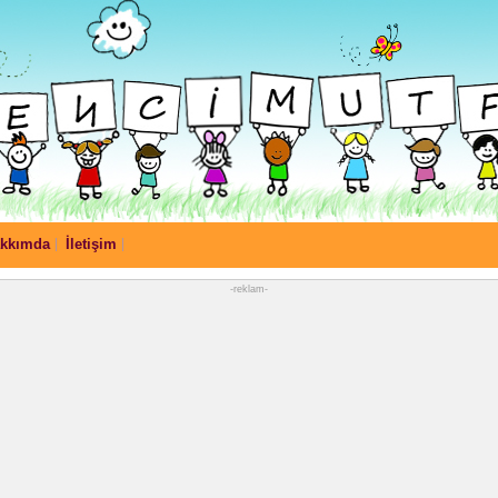
kkımda
İletişim
-reklam-