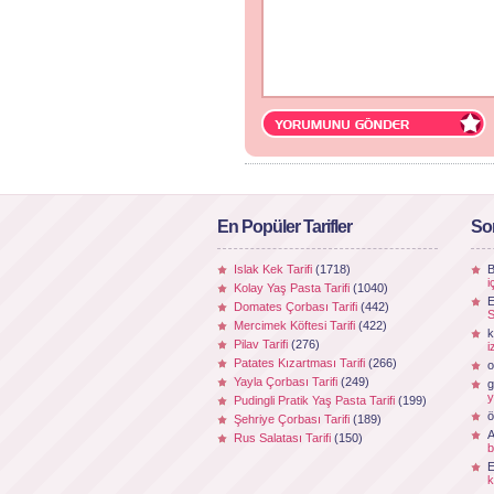
En Popüler Tarifler
So
Islak Kek Tarifi
(1718)
B
i
Kolay Yaş Pasta Tarifi
(1040)
E
Domates Çorbası Tarifi
(442)
S
Mercimek Köftesi Tarifi
(422)
k
Pilav Tarifi
(276)
i
Patates Kızartması Tarifi
(266)
o
Yayla Çorbası Tarifi
(249)
g
y
Pudingli Pratik Yaş Pasta Tarifi
(199)
ö
Şehriye Çorbası Tarifi
(189)
Rus Salatası Tarifi
(150)
b
k