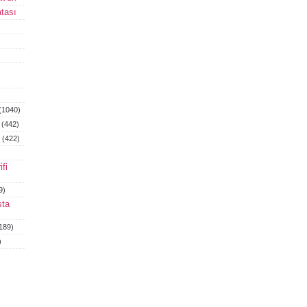
tası
(1040)
(442)
(422)
fi
9)
sta
189)
)