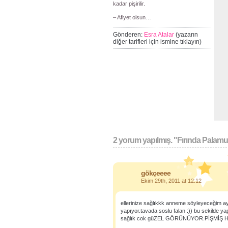
kadar pişirilir.
– Afiyet olsun…
Gönderen:
Esra Atalar
(yazarın
diğer tarifleri için ismine tıklayın)
2 yorum yapılmış. "Fırında Palamut 
gökçeeee
Ekim 29th, 2011 at 12:12
ellerinize sağlıkkk anneme söyleyeceğim ay
yapıyor.tavada soslu falan :)) bu sekilde yap
sağlık cok güZEL GÖRÜNÜYOR.PİŞMİŞ H