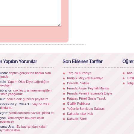
n Yapılan Yorumlar
Son Eklenen Tarifler
Öğren
üşra:
Yaptım gerçekten harika oldu
Tarçınlı Kurabiye
Ana 
çinede
Karışık Meyveli Kurabiye
Gizli
rsin:
Yaptım Oldu Diye bağırdığım
Dereotlu Salata
İleti
evdiğim
Fırında Kaşar Peynirli Mantar
übranur:
çok leziz amaannemgilden
Fırında Peynirli Ispanaklı Erişte
zinsiz yapıyoruz
Patates Püreli Soslu Tavuk
nur:
bence cok guzel bı paylasım
Gizlilik Politikası
elecekten yıl 2014 :D:
Vay be 2008
ılında bu
Yoğurtlu Semizotu Salatası
zgen:
şimdi denicem bazıları pirinç te
Kakaolu Islak Kek
Ayse:
Yeni evliyim bakalim eşim
Kahvaltı Simiti
egenecek
Esma Uyar:
Ev bayramdan kalan
ıymalarla dolu