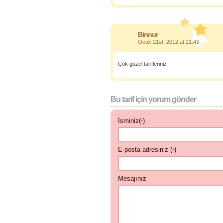
Binnur
Ocak 21st, 2012 at 21:43
Çok güzel tarifleriniz
Bu tarif için yorum gönder
İsminiz(
)
*
E-posta adresiniz (
)
*
Mesajınız