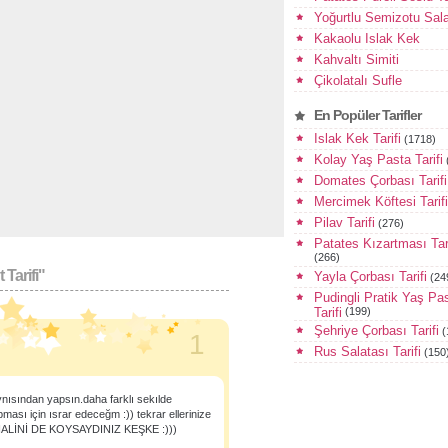
Yoğurtlu Semizotu Sala
Kakaolu Islak Kek
Kahvaltı Simiti
Çikolatalı Sufle
En Popüler Tarifler
Islak Kek Tarifi
(1718)
Kolay Yaş Pasta Tarifi
Domates Çorbası Tarifi
Mercimek Köftesi Tarifi
Pilav Tarifi
(276)
Patates Kızartması Tari
(266)
Tarifi"
Yayla Çorbası Tarifi
(24
Pudingli Pratik Yaş Pa
Tarifi
(199)
Şehriye Çorbası Tarifi
(
1
Rus Salatası Tarifi
(150
nısından yapsın.daha farklı sekılde
ması için ısrar edeceğm :)) tekrar ellerinize
ALİNİ DE KOYSAYDINIZ KEŞKE :)))