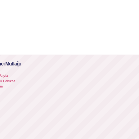
ci Mutfağı
Sayfa
lik Politikası
şim