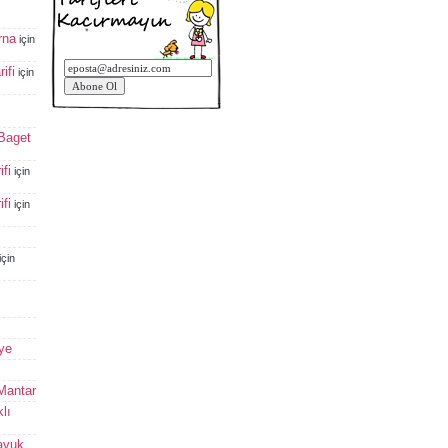
rna
için
ifi
için
 Baget
fi
için
fi
için
için
ye
 Mantar
lı
avuk