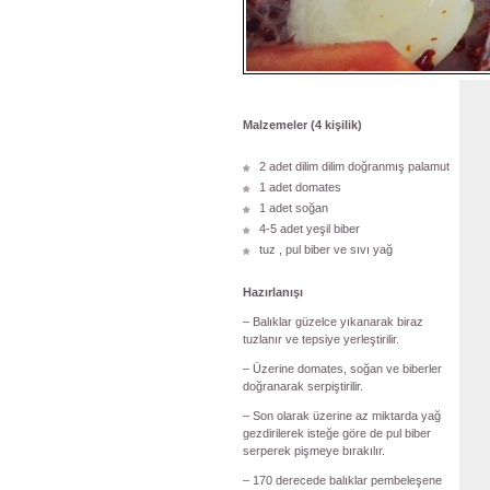
Malzemeler (4 kişilik)
2 adet dilim dilim doğranmış palamut
1 adet domates
1 adet soğan
4-5 adet yeşil biber
tuz , pul biber ve sıvı yağ
Hazırlanışı
– Balıklar güzelce yıkanarak biraz
tuzlanır ve tepsiye yerleştirilir.
– Üzerine domates, soğan ve biberler
doğranarak serpiştirilir.
– Son olarak üzerine az miktarda yağ
gezdirilerek isteğe göre de pul biber
serperek pişmeye bırakılır.
– 170 derecede balıklar pembeleşene