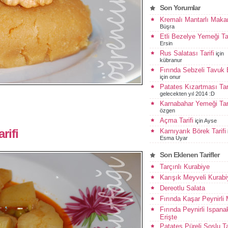
Son Yorumlar
Kremalı Mantarlı Maka
Büşra
Etli Bezelye Yemeği Tar
Ersin
Rus Salatası Tarifi
için
kübranur
Fırında Sebzeli Tavuk
için
onur
Patates Kızartması Tari
gelecekten yıl 2014 :D
Karnabahar Yemeği Tari
özgen
Açma Tarifi
için
Ayse
rifi
Karnıyarık Börek Tarifi
Esma Uyar
Son Eklenen Tarifler
Tarçınlı Kurabiye
Karışık Meyveli Kurabi
Dereotlu Salata
Fırında Kaşar Peynirli
Fırında Peynirli Ispanak
Erişte
Patates Püreli Soslu T