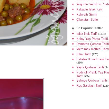
Yoğurtlu Semizotu Sala
Kakaolu Islak Kek
Kahvaltı Simiti
Çikolatalı Sufle
En Popüler Tarifler
Islak Kek Tarifi
(1718)
Kolay Yaş Pasta Tarifi
Domates Çorbası Tarifi
Mercimek Köftesi Tarifi
Pilav Tarifi
(276)
Patates Kızartması Tari
(266)
Yayla Çorbası Tarifi
(24
Pudingli Pratik Yaş Pa
Tarifi
(199)
Şehriye Çorbası Tarifi
(
Rus Salatası Tarifi
(150