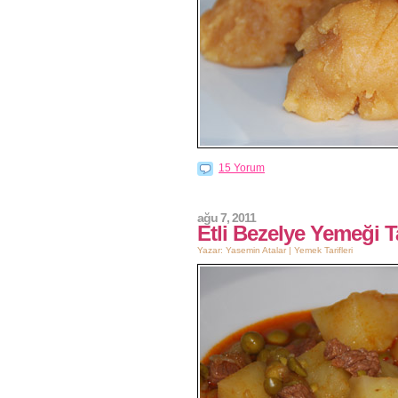
15 Yorum
ağu 7, 2011
Etli Bezelye Yemeği Ta
Yazar: Yasemin Atalar |
Yemek Tarifleri