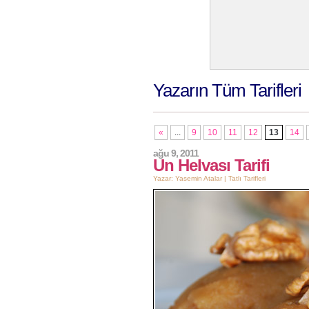
Yazarın Tüm Tarifleri
«
...
9
10
11
12
13
14
ağu 9, 2011
Un Helvası Tarifi
Yazar: Yasemin Atalar |
Tatlı Tarifleri