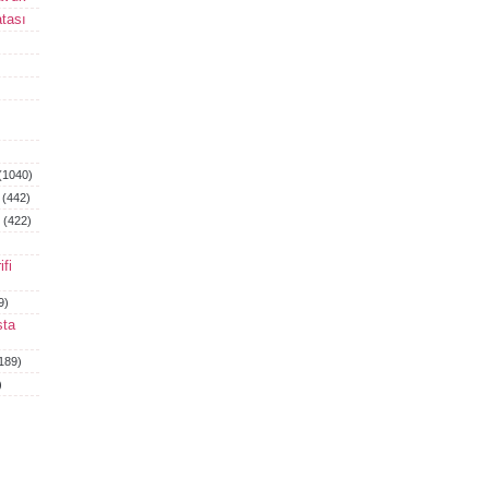
tası
(1040)
(442)
(422)
fi
9)
sta
189)
)