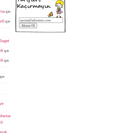
rna
için
ifi
için
 Baget
fi
için
fi
için
için
ye
 Mantar
lı
avuk