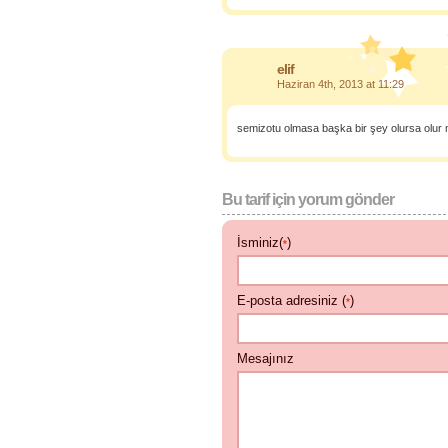
elif
Haziran 4th, 2013 at 11:29
semizotu olmasa başka bir şey olursa olur
Bu tarif için yorum gönder
İsminiz(
)
*
E-posta adresiniz (
)
*
Mesajınız