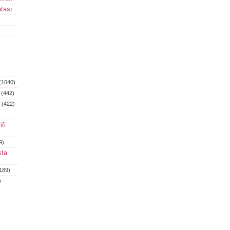
tası
(1040)
(442)
(422)
fi
9)
sta
189)
)