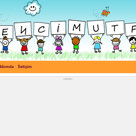
kkımda
İletişim
-reklam-