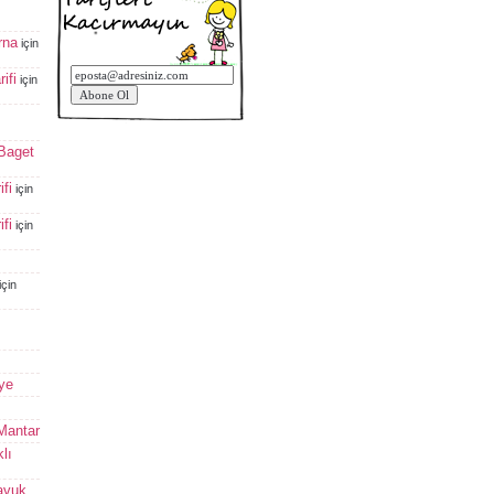
rna
için
ifi
için
 Baget
fi
için
fi
için
için
ye
 Mantar
lı
avuk