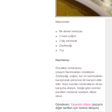
Malzemeler
Bir demet semizotu
1 kase yoğurt
2 diş sarımsak
Zeytinyağı
Tuz
Hazırlanışı
Öncelikle semizotunu
yıkayın.Sarımsakları rendeleyin.
Zeytinyağı, yoğurt, tuz ve sarımsakları
karıştırarak pürüzsüz bir karışım elde
edin. Suyu süzülen semizotlarını da bu
karışıma ekleyin. İsteğe göre üzerine
pul biber serperek süsleyin. Afiyet
olsun.
Gönderen:
Yasemin Atalar
(yazarın
diğer tarifleri için ismine tıklayın)