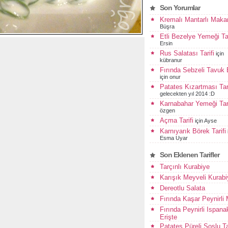
Son Yorumlar
Kremalı Mantarlı Maka
Büşra
Etli Bezelye Yemeği Tar
Ersin
Rus Salatası Tarifi
için
kübranur
Fırında Sebzeli Tavuk
için
onur
Patates Kızartması Tari
gelecekten yıl 2014 :D
Karnabahar Yemeği Tari
özgen
Açma Tarifi
için
Ayse
Karnıyarık Börek Tarifi
Esma Uyar
Son Eklenen Tarifler
Tarçınlı Kurabiye
Karışık Meyveli Kurabi
Dereotlu Salata
Fırında Kaşar Peynirli
Fırında Peynirli Ispanak
Erişte
Patates Püreli Soslu T