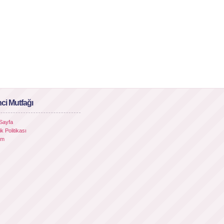
ci Mutfağı
Sayfa
lik Politikası
şim