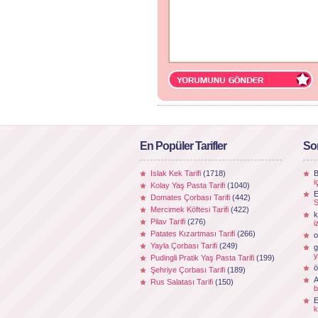
En Popüler Tarifler
So
Islak Kek Tarifi
(1718)
B
i
Kolay Yaş Pasta Tarifi
(1040)
E
Domates Çorbası Tarifi
(442)
S
Mercimek Köftesi Tarifi
(422)
k
Pilav Tarifi
(276)
i
Patates Kızartması Tarifi
(266)
o
Yayla Çorbası Tarifi
(249)
g
y
Pudingli Pratik Yaş Pasta Tarifi
(199)
ö
Şehriye Çorbası Tarifi
(189)
Rus Salatası Tarifi
(150)
b
k