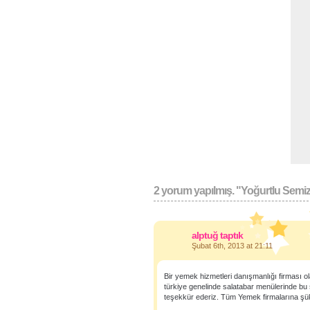
2 yorum yapılmış. "Yoğurtlu Semiz
alptuğ taptık
Şubat 6th, 2013 at 21:11
Bir yemek hizmetleri danışmanlığı firması ol
türkiye genelinde salatabar menülerinde bu 
teşekkür ederiz. Tüm Yemek firmalarına şü