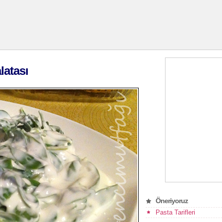
latası
Öneriyoruz
Pasta Tarifleri