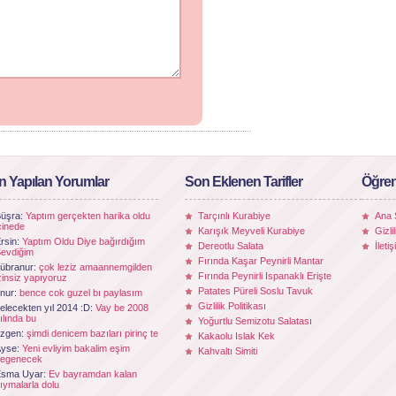
n Yapılan Yorumlar
Son Eklenen Tarifler
Öğren
üşra:
Yaptım gerçekten harika oldu
Tarçınlı Kurabiye
Ana 
çinede
Karışık Meyveli Kurabiye
Gizli
rsin:
Yaptım Oldu Diye bağırdığım
Dereotlu Salata
İleti
evdiğim
Fırında Kaşar Peynirli Mantar
übranur:
çok leziz amaannemgilden
Fırında Peynirli Ispanaklı Erişte
zinsiz yapıyoruz
Patates Püreli Soslu Tavuk
nur:
bence cok guzel bı paylasım
Gizlilik Politikası
elecekten yıl 2014 :D:
Vay be 2008
ılında bu
Yoğurtlu Semizotu Salatası
zgen:
şimdi denicem bazıları pirinç te
Kakaolu Islak Kek
Ayse:
Yeni evliyim bakalim eşim
Kahvaltı Simiti
egenecek
Esma Uyar:
Ev bayramdan kalan
ıymalarla dolu