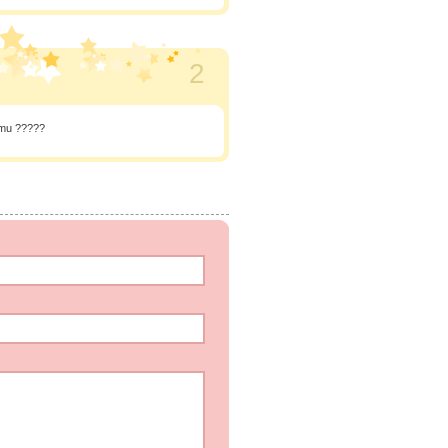
2
 mu ?????