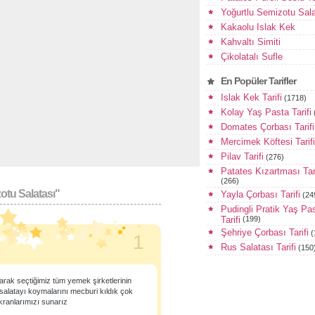
Yoğurtlu Semizotu Sala
Kakaolu Islak Kek
Kahvaltı Simiti
Çikolatalı Sufle
En Popüler Tarifler
Islak Kek Tarifi
(1718)
Kolay Yaş Pasta Tarifi
Domates Çorbası Tarifi
Mercimek Köftesi Tarifi
Pilav Tarifi
(276)
Patates Kızartması Tari
(266)
otu Salatası"
Yayla Çorbası Tarifi
(24
Pudingli Pratik Yaş Pa
Tarifi
(199)
Şehriye Çorbası Tarifi
(
1
Rus Salatası Tarifi
(150
arak seçtiğimiz tüm yemek şirketlerinin
salatayı koymalarını mecburi kıldık çok
kranlarımızı sunarız