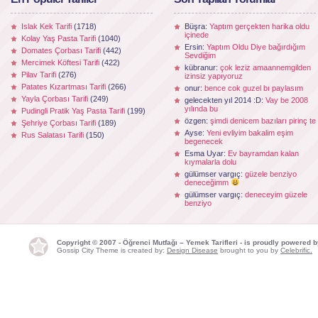
Islak Kek Tarifi
(1718)
Büşra:
Yaptım gerçekten harika oldu
içinede
Kolay Yaş Pasta Tarifi
(1040)
Ersin:
Yaptım Oldu Diye bağırdığım
Domates Çorbası Tarifi
(442)
Sevdiğim
Mercimek Köftesi Tarifi
(422)
kübranur:
çok leziz amaannemgilden
Pilav Tarifi
(276)
izinsiz yapıyoruz
Patates Kızartması Tarifi
(266)
onur:
bence cok guzel bı paylasım
Yayla Çorbası Tarifi
(249)
gelecekten yıl 2014 :D:
Vay be 2008
yılında bu
Pudingli Pratik Yaş Pasta Tarifi
(199)
özgen:
şimdi denicem bazıları pirinç te
Şehriye Çorbası Tarifi
(189)
Ayse:
Yeni evliyim bakalim eşim
Rus Salatası Tarifi
(150)
begenecek
Esma Uyar:
Ev bayramdan kalan
kıymalarla dolu
gülümser vargıç:
güzele benziyo
deneceğimm
gülümser vargıç:
deneceyim güzele
benziyo
Copyright © 2007 - Öğrenci Mutfağı – Yemek Tarifleri - is proudly powered 
Gossip City Theme is created by:
Design Disease
brought to you by
Celebrific.