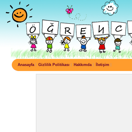
Anasayfa
Gizlilik Politikası
Hakkımda
İletişim