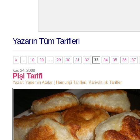
Yazarın Tüm Tarifleri
«
...
10
20
...
29
30
31
32
33
34
35
36
37
kas 24, 2009
Pişi Tarifi
Yazar: Yasemin Atalar |
Hamurişi Tarifleri
,
Kahvaltılık Tarifler