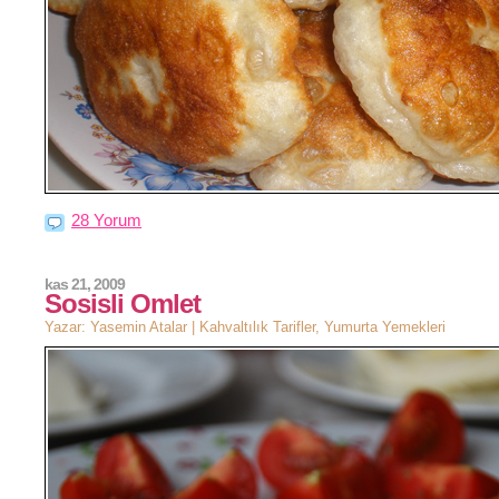
28 Yorum
kas 21, 2009
Sosisli Omlet
Yazar: Yasemin Atalar |
Kahvaltılık Tarifler
,
Yumurta Yemekleri