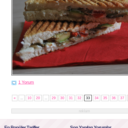
1 Yorum
«
...
10
20
...
29
30
31
32
33
34
35
36
37
reklam
En Popüler Tarifler
Son Yapılan Yorumlar