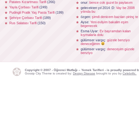
Patates Kızartması Tarifi
(266)
onur:
bence cok guzel bı paylasım
Yayla Çorbası Tarifi
(249)
gelecekten yıl 2014 :D:
Vay be 2008
yılında bu
Pudingli Pratik Yaş Pasta Tarifi
(199)
özgen:
şimdi denicem bazıları pirinç te
Şehriye Çorbası Tarifi
(189)
Ayse:
Yeni evliyim bakalim eşim
Rus Salatası Tarifi
(150)
begenecek
Esma Uyar:
Ev bayramdan kalan
kıymalarla dolu
gülümser vargıç:
güzele benziyo
deneceğimm
gülümser vargıç:
deneceyim güzele
benziyo
Copyright © 2007 - Öğrenci Mutfağı – Yemek Tarifleri - is proudly powered 
Gossip City Theme is created by:
Design Disease
brought to you by
Celebrific.