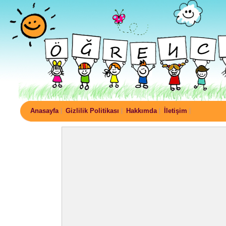
Anasayfa
Gizlilik Politikası
Hakkımda
İletişim