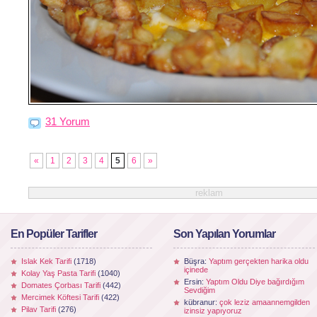
31 Yorum
«
1
2
3
4
5
6
»
reklam
En Popüler Tarifler
Son Yapılan Yorumlar
Islak Kek Tarifi
(1718)
Büşra:
Yaptım gerçekten harika oldu
içinede
Kolay Yaş Pasta Tarifi
(1040)
Ersin:
Yaptım Oldu Diye bağırdığım
Domates Çorbası Tarifi
(442)
Sevdiğim
Mercimek Köftesi Tarifi
(422)
kübranur:
çok leziz amaannemgilden
Pilav Tarifi
(276)
izinsiz yapıyoruz