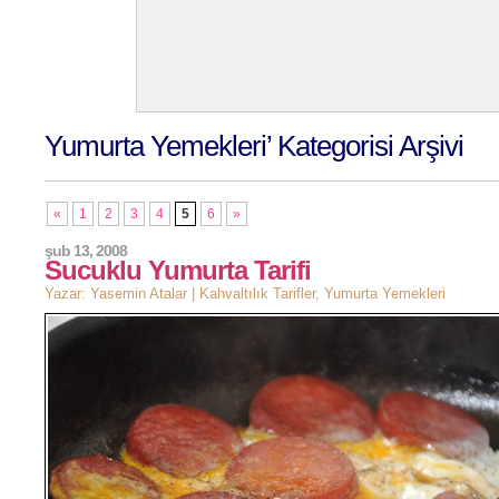
Yumurta Yemekleri’ Kategorisi Arşivi
«
1
2
3
4
5
6
»
şub 13, 2008
Sucuklu Yumurta Tarifi
Yazar: Yasemin Atalar |
Kahvaltılık Tarifler
,
Yumurta Yemekleri