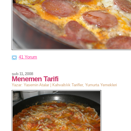
41 Yorum
şub 11, 2008
Menemen Tarifi
Yazar: Yasemin Atalar |
Kahvaltılık Tarifler
,
Yumurta Yemekleri