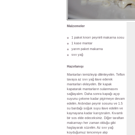
Malzemeler
1 paket knorr peynirli makarna sosu
1 kase mantar
yarım paket makarna
sıvı yağ
Hazırlanışı
Mantarları temizleyip dilimleyelim. Teflon
tavaya az sıvı yağ ilave ederek
mantarları ekleyelim. Bir kapak
kapatarak mantarların sulanmasını
sağlayalım. Daha sonra kapağı açıp
suyunu çekene kadar pişirmeye devam
edelim. Ardından peynir sosunu ve 1.5
su bardağı soğuk suyu ilave edelim ve
kaynayana kadar karıştıralım. Kıvamlı
bir sos elde edeceksiniz. Diğer taraftan
makarnayı her zaman olduğu gibi
haşlayarak süzelim. Az sıvı yağ
koyduğumuz tencereye alıp