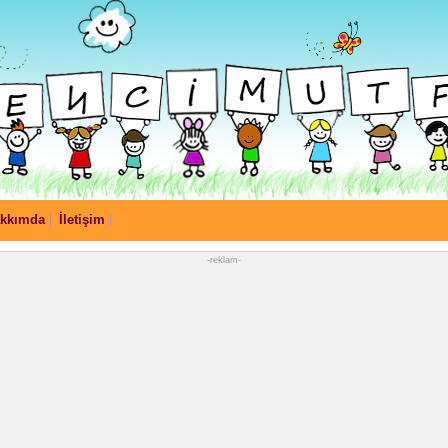
kkımda
İletişim
-reklam-