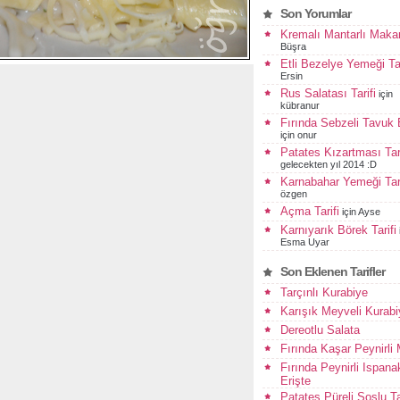
Son Yorumlar
Kremalı Mantarlı Maka
Büşra
Etli Bezelye Yemeği Tar
Ersin
Rus Salatası Tarifi
için
kübranur
Fırında Sebzeli Tavuk
için
onur
Patates Kızartması Tari
gelecekten yıl 2014 :D
Karnabahar Yemeği Tari
özgen
Açma Tarifi
için
Ayse
Karnıyarık Börek Tarifi
Esma Uyar
Son Eklenen Tarifler
Tarçınlı Kurabiye
Karışık Meyveli Kurabi
Dereotlu Salata
Fırında Kaşar Peynirli
Fırında Peynirli Ispanak
Erişte
Patates Püreli Soslu T