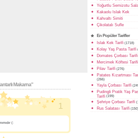
Yoğurtlu Semizotu Sala
Kakaolu Islak Kek
Kahvaltı Simiti
Çikolatalı Sufle
En Popüler Tarifler
Islak Kek Tarifi
(1718)
Kolay Yaş Pasta Tarifi
Domates Çorbası Tarifi
Mercimek Köftesi Tarifi
Pilav Tarifi
(276)
Patates Kızartması Tari
(266)
antarlı Makarna"
Yayla Çorbası Tarifi
(24
Pudingli Pratik Yaş Pa
Tarifi
(199)
Şehriye Çorbası Tarifi
(
1
Rus Salatası Tarifi
(150
ımıdır (: