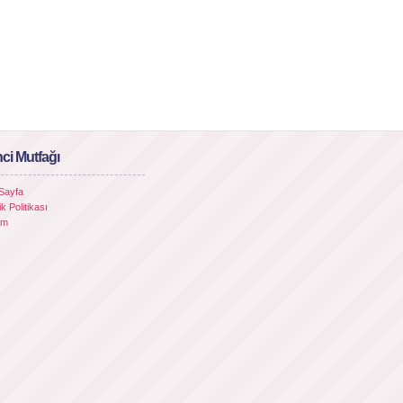
ci Mutfağı
Sayfa
lik Politikası
şim