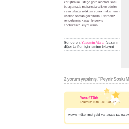
karıştıralım. İsteğe göre mantarlı sosu
bu aşamada makarnalara ilave edelim
veya tabağa aldıktan sonra makarnanın
üzerine sostan gezdirelim. Dilerseniz
rendelenmiş kaşar ile servis
edebilirsiniz. Afiyet olsun…
Gönderen:
Yasemin Atalar
(yazarın
diğer tarifleri için ismine tıklayın)
2 yorum yapılmış. "Peynir Soslu M
Yusuf Türk
Temmuz 10th, 2013 at 08:18
waww mükemmel şekli var acaba tadına ayn