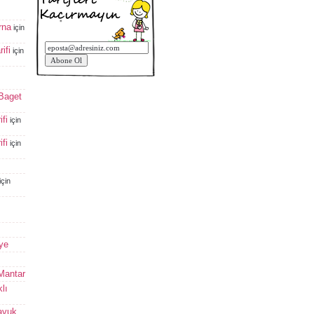
rna
için
ifi
için
 Baget
fi
için
fi
için
için
ye
 Mantar
lı
avuk