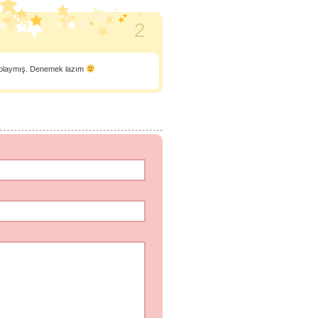
2
olaymış. Denemek lazım