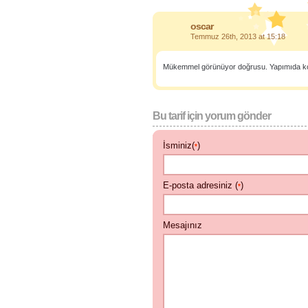
oscar
Temmuz 26th, 2013 at 15:18
Mükemmel görünüyor doğrusu. Yapımıda k
Bu tarif için yorum gönder
İsminiz(
)
*
E-posta adresiniz (
)
*
Mesajınız