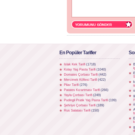
En Popüler Tarifler
So
Islak Kek Tarifi
(1718)
B
i
Kolay Yaş Pasta Tarifi
(1040)
E
Domates Çorbası Tarifi
(442)
S
Mercimek Köftesi Tarifi
(422)
k
Pilav Tarifi
(276)
i
Patates Kızartması Tarifi
(266)
o
Yayla Çorbası Tarifi
(249)
g
y
Pudingli Pratik Yaş Pasta Tarifi
(199)
ö
Şehriye Çorbası Tarifi
(189)
Rus Salatası Tarifi
(150)
b
k
g