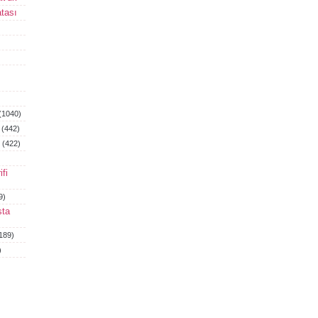
tası
(1040)
(442)
(422)
fi
9)
sta
189)
)