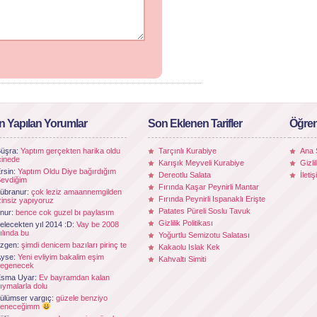
n Yapılan Yorumlar
Son Eklenen Tarifler
Öğren
üşra:
Yaptım gerçekten harika oldu
Tarçınlı Kurabiye
Ana 
çinede
Karışık Meyveli Kurabiye
Gizli
rsin:
Yaptım Oldu Diye bağırdığım
Dereotlu Salata
İleti
evdiğim
Fırında Kaşar Peynirli Mantar
übranur:
çok leziz amaannemgilden
Fırında Peynirli Ispanaklı Erişte
zinsiz yapıyoruz
Patates Püreli Soslu Tavuk
nur:
bence cok guzel bı paylasım
Gizlilik Politikası
elecekten yıl 2014 :D:
Vay be 2008
ılında bu
Yoğurtlu Semizotu Salatası
zgen:
şimdi denicem bazıları pirinç te
Kakaolu Islak Kek
Ayse:
Yeni evliyim bakalim eşim
Kahvaltı Simiti
egenecek
Esma Uyar:
Ev bayramdan kalan
ıymalarla dolu
ülümser vargıç:
güzele benziyo
deneceğimm