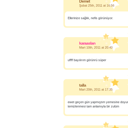
Demet
Şubat 25th, 2011 at 16:56
Ellerinize sağlık, nefis görünüyor.
karaaslan
Mart 10th, 2011 at 20:40
uffff bayılırım görünrü süper
talla
Mart 20th, 2011 at 17:35
ewet geçen gün yapmıştım yemesine doyum o
temizlenmesi tam anlamıyla bir zulüm