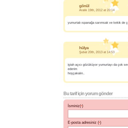
gönül
Aralık 19th, 2012 at 20:14
yumurtalı ıspanağa sarımsak ve kekik de 
hülya
Şubat 20th, 2013 at 14:53
iştah açıcı gözüküyor yumurtayı da çok s
ederim
hoşçakalın..
Bu tarif için yorum gönder
İsminiz(
)
*
E-posta adresiniz (
)
*