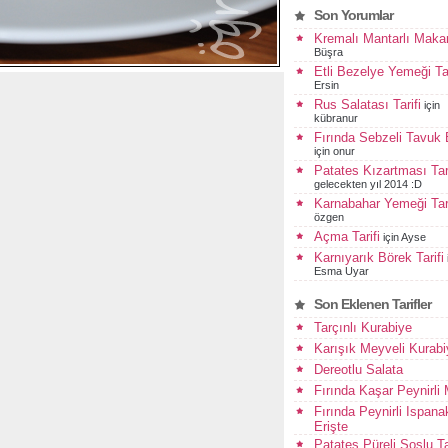
Son Yorumlar
Kremalı Mantarlı Maka
Büşra
Etli Bezelye Yemeği Tar
Ersin
Rus Salatası Tarifi
için
kübranur
Fırında Sebzeli Tavuk
için
onur
Patates Kızartması Tari
gelecekten yıl 2014 :D
Karnabahar Yemeği Tari
özgen
Açma Tarifi
için
Ayse
Karnıyarık Börek Tarifi
Esma Uyar
Son Eklenen Tarifler
Tarçınlı Kurabiye
Karışık Meyveli Kurabi
Dereotlu Salata
Fırında Kaşar Peynirli
Fırında Peynirli Ispanak
Erişte
Patates Püreli Soslu T