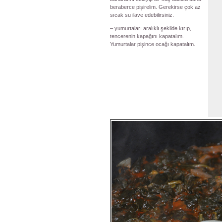
beraberce pişirelim. Gerekirse çok az
sıcak su ilave edebilirsiniz.
– yumurtaları aralıklı şekilde kırıp,
tencerenin kapağını kapatalım.
Yumurtalar pişince ocağı kapatalım.