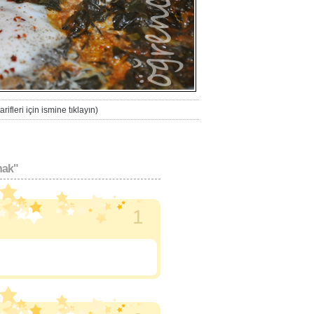
rifleri için ismine tıklayın)
nak"
1