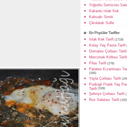
Yoğurtlu Semizotu Sala
Kakaolu Islak Kek
Kahvaltı Simiti
Çikolatalı Sufle
En Popüler Tarifler
Islak Kek Tarifi
(1718)
Kolay Yaş Pasta Tarifi
Domates Çorbası Tarifi
Mercimek Köftesi Tarifi
Pilav Tarifi
(276)
Patates Kızartması Tari
(266)
Yayla Çorbası Tarifi
(24
Pudingli Pratik Yaş Pa
Tarifi
(199)
Şehriye Çorbası Tarifi
(
Rus Salatası Tarifi
(150