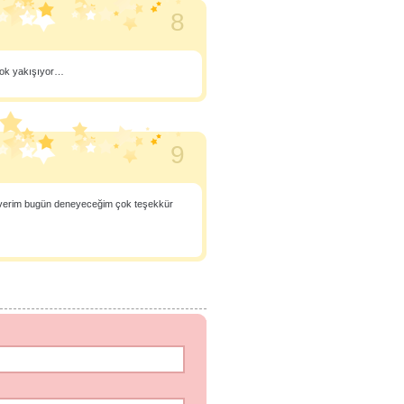
8
çok yakışıyor…
9
everim bugün deneyeceğim çok teşekkür