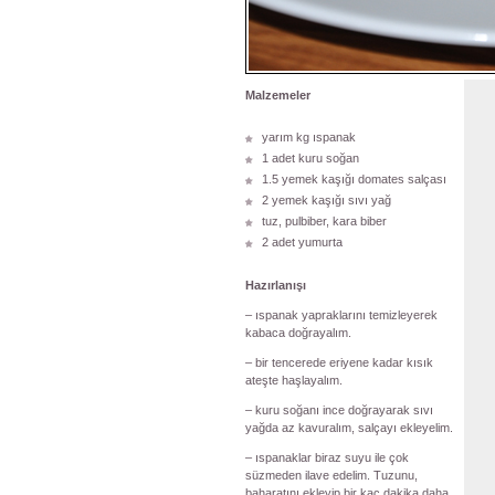
Malzemeler
yarım kg ıspanak
1 adet kuru soğan
1.5 yemek kaşığı domates salçası
2 yemek kaşığı sıvı yağ
tuz, pulbiber, kara biber
2 adet yumurta
Hazırlanışı
– ıspanak yapraklarını temizleyerek
kabaca doğrayalım.
– bir tencerede eriyene kadar kısık
ateşte haşlayalım.
– kuru soğanı ince doğrayarak sıvı
yağda az kavuralım, salçayı ekleyelim.
– ıspanaklar biraz suyu ile çok
süzmeden ilave edelim. Tuzunu,
baharatını ekleyip bir kaç dakika daha