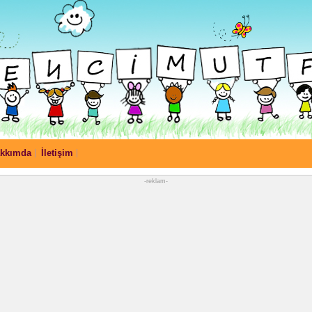
kkımda
İletişim
-reklam-