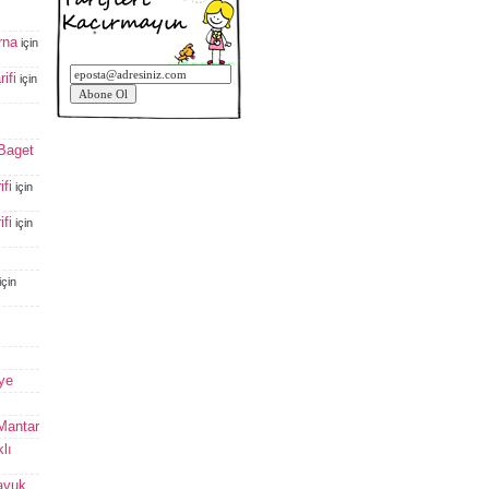
rna
için
ifi
için
 Baget
fi
için
fi
için
için
ye
 Mantar
lı
avuk