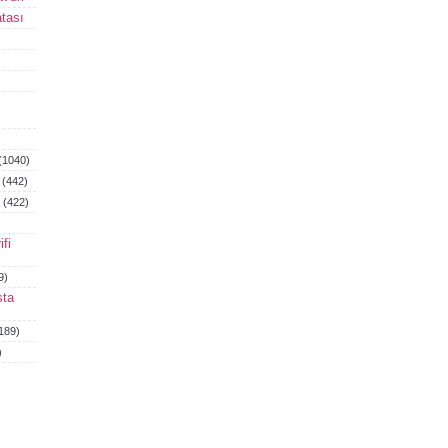
tası
(1040)
(442)
(422)
fi
9)
sta
189)
)