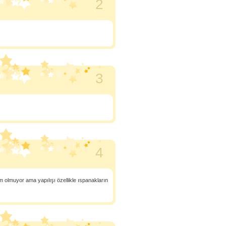
2
3
4
lmuyor ama yapılışı özellikle ıspanakların