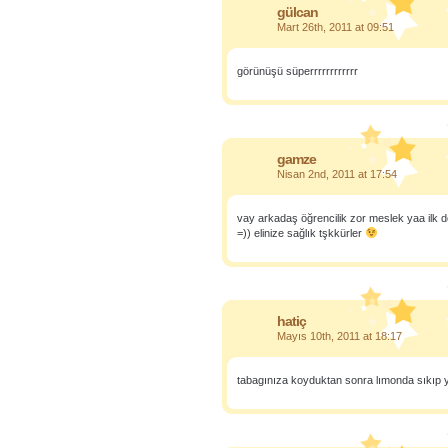
gülcan
Mart 26th, 2011 at 09:51
görünüşü süperrrrrrrrrrrr
gamze
Nisan 2nd, 2011 at 17:54
vay arkadaş öğrencilik zor meslek yaa ilk 
=)) elinize sağlık tşkkürler
hatiç
Mayıs 10th, 2011 at 18:17
tabagınıza koyduktan sonra lımonda sıkıp 