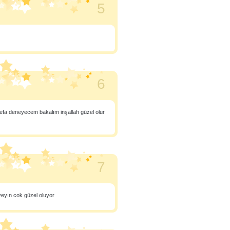
5
6
defa deneyecem bakalım inşallah güzel olur
7
yeyın cok güzel oluyor