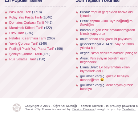
En Popüler Tarifler
Son Yapılan Yorumlar
Islak Kek Tarifi
(1718)
Büşra:
Yaptım gerçekten harika oldu
içinede
Kolay Yaş Pasta Tarifi
(1040)
Ersin:
Yaptım Oldu Diye bağırdığım
Domates Çorbası Tarifi
(442)
Sevdiğim
Mercimek Köftesi Tarifi
(422)
kübranur:
çok leziz amaannemgilden
Pilav Tarifi
(276)
izinsiz yapıyoruz
Patates Kızartması Tarifi
(266)
onur:
bence cok guzel bı paylasım
Yayla Çorbası Tarifi
(249)
gelecekten yıl 2014 :D:
Vay be 2008
yılında bu
Pudingli Pratik Yaş Pasta Tarifi
(199)
özgen:
şimdi denicem bazıları pirinç te
Şehriye Çorbası Tarifi
(189)
Ayse:
Yeni evliyim bakalim eşim
Rus Salatası Tarifi
(150)
begenecek
Esma Uyar:
Ev bayramdan kalan
kıymalarla dolu
gülümser vargıç:
güzele benziyo
deneceğimm
gülümser vargıç:
deneceyim güzele
benziyo
Copyright © 2007 - Öğrenci Mutfağı – Yemek Tarifleri - is proudly powered 
Gossip City Theme is created by:
Design Disease
brought to you by
Celebrific.