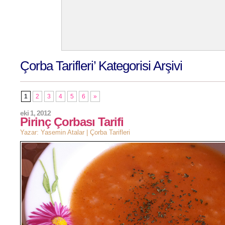
Çorba Tarifleri’ Kategorisi Arşivi
1
2
3
4
5
6
»
eki 1, 2012
Pirinç Çorbası Tarifi
Yazar: Yasemin Atalar |
Çorba Tarifleri