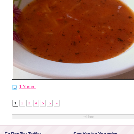
1 Yorum
1
2
3
4
5
6
»
reklam