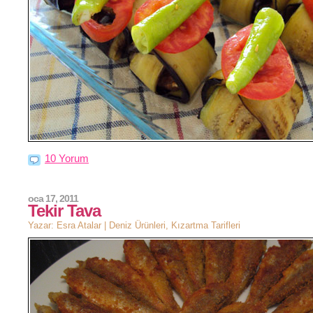
10 Yorum
oca 17, 2011
Tekir Tava
Yazar: Esra Atalar |
Deniz Ürünleri
,
Kızartma Tarifleri