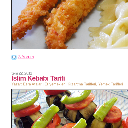
3 Yorum
tem 22, 2011
İslim Kebabı Tarifi
Yazar: Esra Atalar |
Et yemekleri
,
Kızartma Tarifleri
,
Yemek Tarifleri