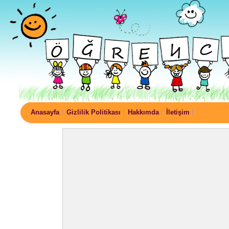
Anasayfa
Gizlilik Politikası
Hakkımda
İletişim