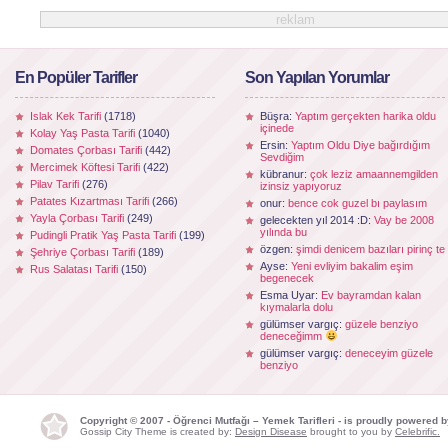
reklam
En Popüler Tarifler
Son Yapılan Yorumlar
Islak Kek Tarifi
(1718)
Büşra:
Yaptım gerçekten harika oldu
içinede
Kolay Yaş Pasta Tarifi
(1040)
Ersin:
Yaptım Oldu Diye bağırdığım
Domates Çorbası Tarifi
(442)
Sevdiğim
Mercimek Köftesi Tarifi
(422)
kübranur:
çok leziz amaannemgilden
Pilav Tarifi
(276)
izinsiz yapıyoruz
Patates Kızartması Tarifi
(266)
onur:
bence cok guzel bı paylasım
Yayla Çorbası Tarifi
(249)
gelecekten yıl 2014 :D:
Vay be 2008
yılında bu
Pudingli Pratik Yaş Pasta Tarifi
(199)
özgen:
şimdi denicem bazıları pirinç te
Şehriye Çorbası Tarifi
(189)
Ayse:
Yeni evliyim bakalim eşim
Rus Salatası Tarifi
(150)
begenecek
Esma Uyar:
Ev bayramdan kalan
kıymalarla dolu
gülümser vargıç:
güzele benziyo
deneceğimm
gülümser vargıç:
deneceyim güzele
benziyo
Copyright © 2007 - Öğrenci Mutfağı – Yemek Tarifleri - is proudly powered 
Gossip City Theme is created by:
Design Disease
brought to you by
Celebrific.