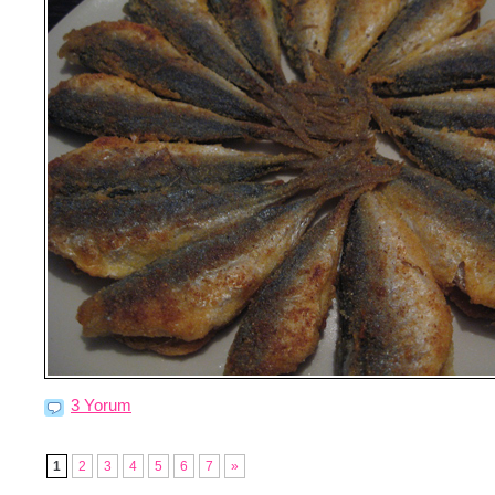
3 Yorum
1
2
3
4
5
6
7
»