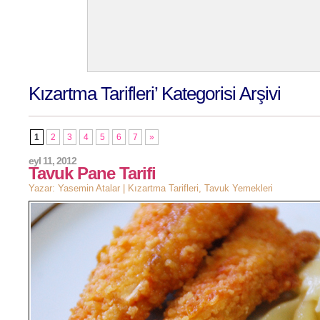
Kızartma Tarifleri’ Kategorisi Arşivi
1
2
3
4
5
6
7
»
eyl 11, 2012
Tavuk Pane Tarifi
Yazar: Yasemin Atalar |
Kızartma Tarifleri
,
Tavuk Yemekleri