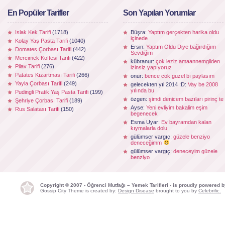
En Popüler Tarifler
Son Yapılan Yorumlar
Islak Kek Tarifi
(1718)
Büşra:
Yaptım gerçekten harika oldu
içinede
Kolay Yaş Pasta Tarifi
(1040)
Ersin:
Yaptım Oldu Diye bağırdığım
Domates Çorbası Tarifi
(442)
Sevdiğim
Mercimek Köftesi Tarifi
(422)
kübranur:
çok leziz amaannemgilden
Pilav Tarifi
(276)
izinsiz yapıyoruz
Patates Kızartması Tarifi
(266)
onur:
bence cok guzel bı paylasım
Yayla Çorbası Tarifi
(249)
gelecekten yıl 2014 :D:
Vay be 2008
yılında bu
Pudingli Pratik Yaş Pasta Tarifi
(199)
özgen:
şimdi denicem bazıları pirinç te
Şehriye Çorbası Tarifi
(189)
Ayse:
Yeni evliyim bakalim eşim
Rus Salatası Tarifi
(150)
begenecek
Esma Uyar:
Ev bayramdan kalan
kıymalarla dolu
gülümser vargıç:
güzele benziyo
deneceğimm
gülümser vargıç:
deneceyim güzele
benziyo
Copyright © 2007 - Öğrenci Mutfağı – Yemek Tarifleri - is proudly powered 
Gossip City Theme is created by:
Design Disease
brought to you by
Celebrific.