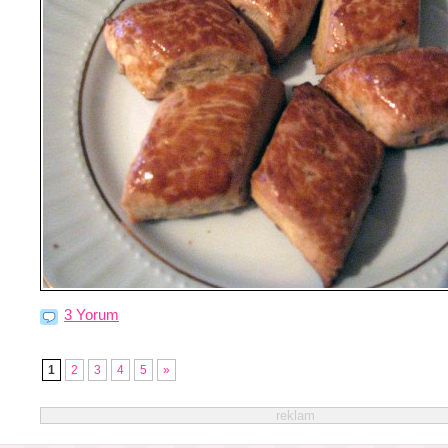
3 Yorum
1
2
3
4
5
»
reklam