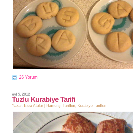
26 Yorum
eyl 5, 2012
Tuzlu Kurabiye Tarifi
Yazar: Esra Atalar |
Hamurişi Tarifleri
,
Kurabiye Tarifleri