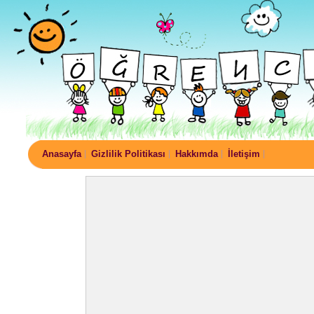
Anasayfa
Gizlilik Politikası
Hakkımda
İletişim