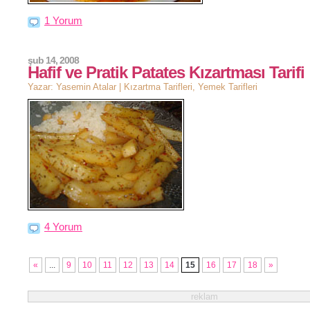
1 Yorum
şub 14, 2008
Hafif ve Pratik Patates Kızartması Tarifi
Yazar: Yasemin Atalar |
Kızartma Tarifleri
,
Yemek Tarifleri
4 Yorum
«
...
9
10
11
12
13
14
15
16
17
18
»
reklam