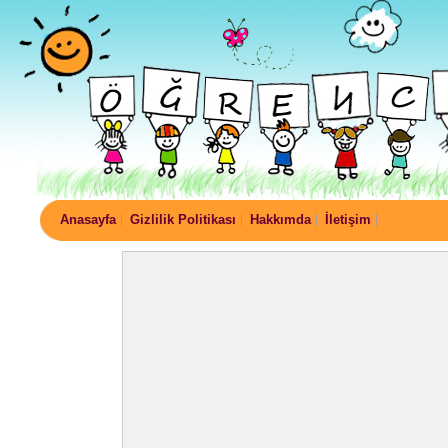
Anasayfa
Gizlilik Politikası
Hakkımda
İletişim