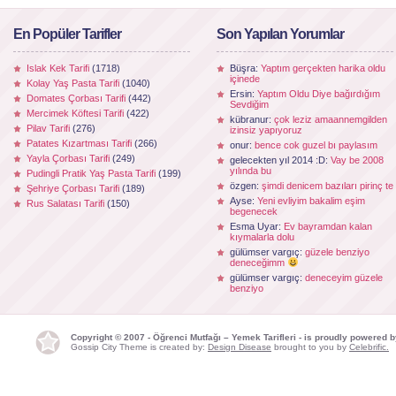
En Popüler Tarifler
Son Yapılan Yorumlar
Islak Kek Tarifi
(1718)
Büşra:
Yaptım gerçekten harika oldu
içinede
Kolay Yaş Pasta Tarifi
(1040)
Ersin:
Yaptım Oldu Diye bağırdığım
Domates Çorbası Tarifi
(442)
Sevdiğim
Mercimek Köftesi Tarifi
(422)
kübranur:
çok leziz amaannemgilden
Pilav Tarifi
(276)
izinsiz yapıyoruz
Patates Kızartması Tarifi
(266)
onur:
bence cok guzel bı paylasım
Yayla Çorbası Tarifi
(249)
gelecekten yıl 2014 :D:
Vay be 2008
yılında bu
Pudingli Pratik Yaş Pasta Tarifi
(199)
özgen:
şimdi denicem bazıları pirinç te
Şehriye Çorbası Tarifi
(189)
Ayse:
Yeni evliyim bakalim eşim
Rus Salatası Tarifi
(150)
begenecek
Esma Uyar:
Ev bayramdan kalan
kıymalarla dolu
gülümser vargıç:
güzele benziyo
deneceğimm
gülümser vargıç:
deneceyim güzele
benziyo
Copyright © 2007 - Öğrenci Mutfağı – Yemek Tarifleri - is proudly powered 
Gossip City Theme is created by:
Design Disease
brought to you by
Celebrific.