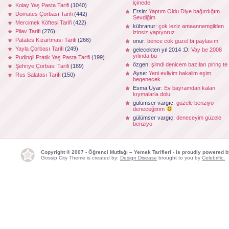
içinede
Kolay Yaş Pasta Tarifi
(1040)
Ersin:
Yaptım Oldu Diye bağırdığım
Domates Çorbası Tarifi
(442)
Sevdiğim
Mercimek Köftesi Tarifi
(422)
kübranur:
çok leziz amaannemgilden
Pilav Tarifi
(276)
izinsiz yapıyoruz
Patates Kızartması Tarifi
(266)
onur:
bence cok guzel bı paylasım
Yayla Çorbası Tarifi
(249)
gelecekten yıl 2014 :D:
Vay be 2008
yılında bu
Pudingli Pratik Yaş Pasta Tarifi
(199)
özgen:
şimdi denicem bazıları pirinç te
Şehriye Çorbası Tarifi
(189)
Ayse:
Yeni evliyim bakalim eşim
Rus Salatası Tarifi
(150)
begenecek
Esma Uyar:
Ev bayramdan kalan
kıymalarla dolu
gülümser vargıç:
güzele benziyo
deneceğimm
gülümser vargıç:
deneceyim güzele
benziyo
Copyright © 2007 - Öğrenci Mutfağı – Yemek Tarifleri - is proudly powered 
Gossip City Theme is created by:
Design Disease
brought to you by
Celebrific.