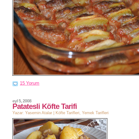
15 Yorum
eyl 5, 2008
Patatesli Köfte Tarifi
Yazar: Yasemin Atalar |
Köfte Tarifleri
,
Yemek Tarifleri