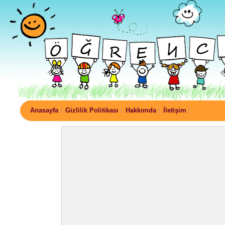
Anasayfa
Gizlilik Politikası
Hakkımda
İletişim