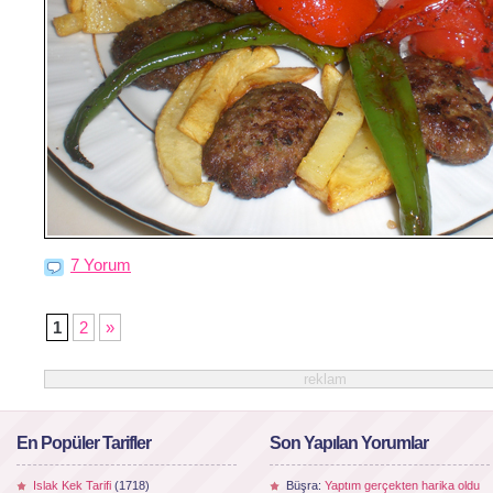
7 Yorum
1
2
»
reklam
En Popüler Tarifler
Son Yapılan Yorumlar
Islak Kek Tarifi
(1718)
Büşra:
Yaptım gerçekten harika oldu