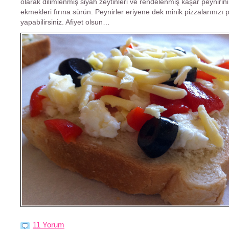
olarak dilimlenmiş siyah zeytinleri ve rendelenmiş kaşar peynirini
ekmekleri fırına sürün. Peynirler eriyene dek minik pizzalarınızı pi
yapabilirsiniz. Afiyet olsun…
11 Yorum