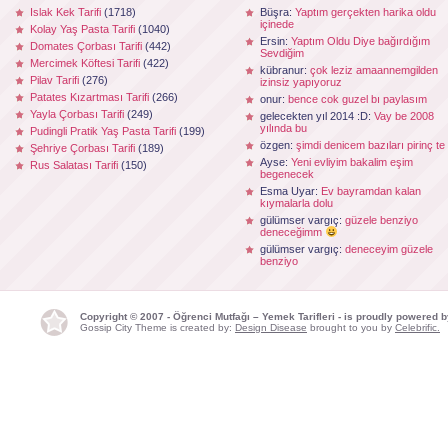
Islak Kek Tarifi
(1718)
Büşra:
Yaptım gerçekten harika oldu
içinede
Kolay Yaş Pasta Tarifi
(1040)
Ersin:
Yaptım Oldu Diye bağırdığım
Domates Çorbası Tarifi
(442)
Sevdiğim
Mercimek Köftesi Tarifi
(422)
kübranur:
çok leziz amaannemgilden
Pilav Tarifi
(276)
izinsiz yapıyoruz
Patates Kızartması Tarifi
(266)
onur:
bence cok guzel bı paylasım
Yayla Çorbası Tarifi
(249)
gelecekten yıl 2014 :D:
Vay be 2008
yılında bu
Pudingli Pratik Yaş Pasta Tarifi
(199)
özgen:
şimdi denicem bazıları pirinç te
Şehriye Çorbası Tarifi
(189)
Ayse:
Yeni evliyim bakalim eşim
Rus Salatası Tarifi
(150)
begenecek
Esma Uyar:
Ev bayramdan kalan
kıymalarla dolu
gülümser vargıç:
güzele benziyo
deneceğimm
gülümser vargıç:
deneceyim güzele
benziyo
Copyright © 2007 - Öğrenci Mutfağı – Yemek Tarifleri - is proudly powered 
Gossip City Theme is created by:
Design Disease
brought to you by
Celebrific.