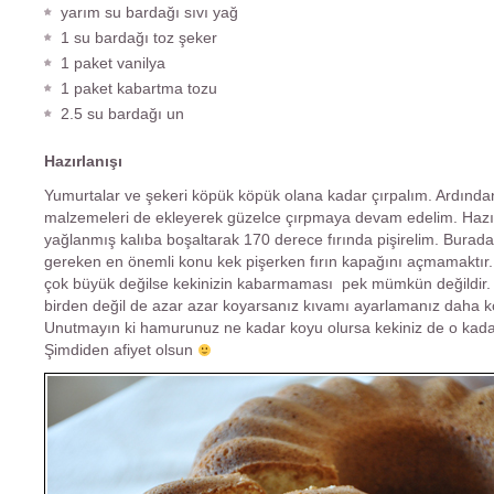
yarım su bardağı sıvı yağ
1 su bardağı toz şeker
1 paket vanilya
1 paket kabartma tozu
2.5 su bardağı un
Hazırlanışı
Yumurtalar ve şekeri köpük köpük olana kadar çırpalım. Ardında
malzemeleri de ekleyerek güzelce çırpmaya devam edelim. Haz
yağlanmış kalıba boşaltarak 170 derece fırında pişirelim. Burada
gereken en önemli konu kek pişerken fırın kapağını açmamaktır. 
çok büyük değilse kekinizin kabarmaması pek mümkün değildir. 
birden değil de azar azar koyarsanız kıvamı ayarlamanız daha ko
Unutmayın ki hamurunuz ne kadar koyu olursa kekiniz de o kadar
Şimdiden afiyet olsun