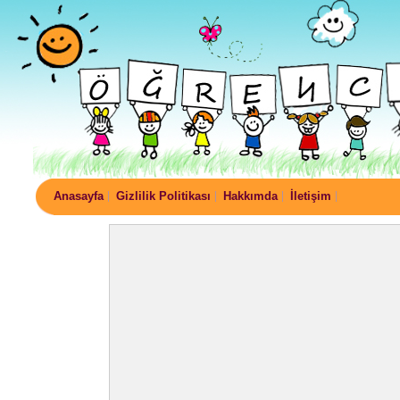
Anasayfa
Gizlilik Politikası
Hakkımda
İletişim