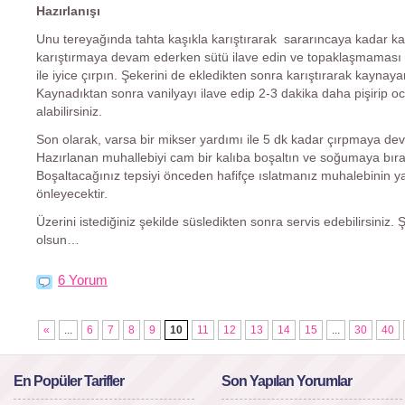
Hazırlanışı
Unu tereyağında tahta kaşıkla karıştırarak sararıncaya kadar ka
karıştırmaya devam ederken sütü ilave edin ve topaklaşmaması i
ile iyice çırpın. Şekerini de ekledikten sonra karıştırarak kaynaya
Kaynadıktan sonra vanilyayı ilave edip 2-3 dakika daha pişirip o
alabilirsiniz.
Son olarak, varsa bir mikser yardımı ile 5 dk kadar çırpmaya de
Hazırlanan muhallebiyi cam bir kalıba boşaltın ve soğumaya bıra
Boşaltacağınız tepsiyi önceden hafifçe ıslatmanız muhalebinin 
önleyecektir.
Üzerini istediğiniz şekilde süsledikten sonra servis edebilirsiniz. 
olsun…
6 Yorum
«
...
6
7
8
9
10
11
12
13
14
15
...
30
40
En Popüler Tarifler
Son Yapılan Yorumlar