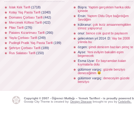
Islak Kek Tarifi
(1718)
Büşra:
Yaptım gerçekten harika oldu
içinede
Kolay Yaş Pasta Tarifi
(1040)
Ersin:
Yaptım Oldu Diye bağırdığım
Domates Çorbası Tarifi
(442)
Sevdiğim
Mercimek Köftesi Tarifi
(422)
kübranur:
çok leziz amaannemgilden
Pilav Tarifi
(276)
izinsiz yapıyoruz
Patates Kızartması Tarifi
(266)
onur:
bence cok guzel bı paylasım
Yayla Çorbası Tarifi
(249)
gelecekten yıl 2014 :D:
Vay be 2008
yılında bu
Pudingli Pratik Yaş Pasta Tarifi
(199)
özgen:
şimdi denicem bazıları pirinç te
Şehriye Çorbası Tarifi
(189)
Ayse:
Yeni evliyim bakalim eşim
Rus Salatası Tarifi
(150)
begenecek
Esma Uyar:
Ev bayramdan kalan
kıymalarla dolu
gülümser vargıç:
güzele benziyo
deneceğimm
gülümser vargıç:
deneceyim güzele
benziyo
Copyright © 2007 - Öğrenci Mutfağı – Yemek Tarifleri - is proudly powered 
Gossip City Theme is created by:
Design Disease
brought to you by
Celebrific.