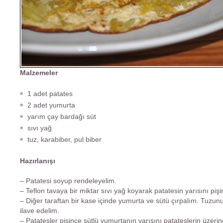
Malzemeler
1 adet patates
2 adet yumurta
yarım çay bardağı süt
sıvı yağ
tuz, karabiber, pul biber
Hazırlanışı
– Patatesi soyup rendeleyelim.
– Teflon tavaya bir miktar sıvı yağ koyarak patatesin yarısını pişi
– Diğer taraftan bir kase içinde yumurta ve sütü çırpalım. Tuzun
ilave edelim.
– Patatesler pişince sütlü yumurtanın yarısını patateslerin üzeri