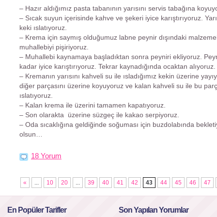
– Hazır aldığımız pasta tabanının yarısını servis tabağına koyuy
– Sıcak suyun içerisinde kahve ve şekeri iyice karıştırıyoruz. Yarıs
keki ıslatıyoruz.
– Krema için saymış olduğumuz labne peynir dışındaki malzemele
muhallebiyi pişiriyoruz.
– Muhallebi kaynamaya başladıktan sonra peyniri ekliyoruz. Peyn
kadar iyice karıştırıyoruz. Tekrar kaynadığında ocaktan alıyoruz.
– Kremanın yarısını kahveli su ile ısladığımız kekin üzerine yayı
diğer parçasını üzerine koyuyoruz ve kalan kahveli su ile bu par
ıslatıyoruz.
– Kalan krema ile üzerini tamamen kapatıyoruz.
– Son olarakta üzerine süzgeç ile kakao serpiyoruz.
– Oda sıcaklığına geldiğinde soğuması için buzdolabında bekletiy
olsun…
18 Yorum
«
...
10
20
...
39
40
41
42
43
44
45
46
47
En Popüler Tarifler
Son Yapılan Yorumlar