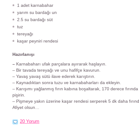
1 adet karnabahar
yarım su bardağı un
2.5 su bardağı süt
tuz
tereyağı
kaşar peyniri rendesi
Hazırlanışı
–
Karnabaharı ufak parçalara ayırarak haşlayın.
– Bir tavada tereyağı ve unu hafifçe kavurun.
– Yavaş yavaş sütü ilave ederek karıştırın.
– Kaynadıktan sonra tuzu ve karnabaharları da ekleyin.
– Karışımı yağlanmış fırın kabına boşaltarak, 170 derece fırında
pişirin.
– Pişmeye yakın üzerine kaşar rendesi serperek 5 dk daha fırınd
Afiyet olsun…
20 Yorum