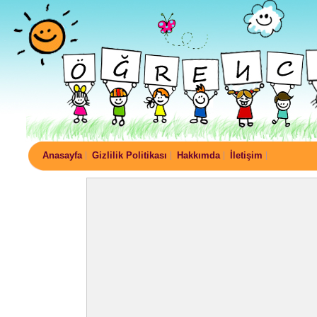
Anasayfa
Gizlilik Politikası
Hakkımda
İletişim